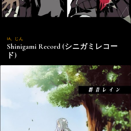
IA
,
じん
Shinigami Record (シニガミレコー
ド)