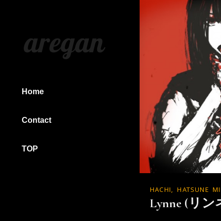
aregan
Home
Contact
TOP
HACHI
,
HATSUNE M
Lynne (リン