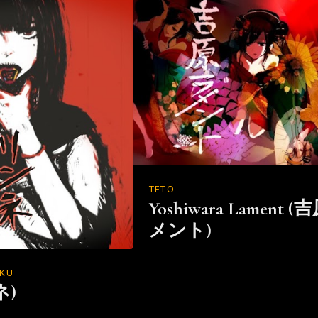
TETO
Yoshiwara Lament 
メント)
IKU
ネ)